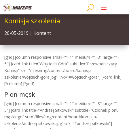
Komisja szkolenia
20-05-2019
|
Kontent
[grid] [column responsive small=”1-1″ medium=”1-3″ large=”1-
5″] [card_link title=”Wojciech Góra” subtitle=”Przewodniczący
Komisji” src=”/files/img/content/board/komisja-
szkolenia/wojciech-gora.jpg” link=”#wojciech-gora”] [/card_link]
[/column] [/grid]
Pion męski
[grid] [column responsive small=”1-1″ medium=”1-3″ large=”1-
5″] [card_link title=”Andrzej Sitkowski” subtitle=”Członek pionu
męskiego” src=”/files/img/content/board/komisja-
szkolenia/andrzej-sitkowski.jpg” link=”#andrzej-sitkowski”]