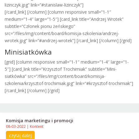
lizinczyk.jpg” link=”#stanislaw-lizinczyk”]
[/card_link] [/column] [column responsive small=”1-1″
medium=”1-4″ large=”1-5″] [card_link title=”Andrzej Wrotek”
subtitle=”Członek pionu żeńskiego”
src=”/files/img/content/board/komisja-szkolenia/andrzej-
wrotek.jpg” link=”#andrzej-wrotek”] [/card_link] [/column] [/grid]
Minisiatkówka
[grid] [column responsive small=”1-1″ medium=”1-4″ large=”1-
5″] [card_link title=”Krzysztof Trochimiak” subtitle=”Mini-
siatkówka” src=”/files/img/content/board/komisja-
szkolenia/krzysztof-trochimiak.jpg” link=”#krzysztof-trochimiak”]
[/card_link] [/column] [/grid]
Komisja marketingu i promocji
08-03-2022
|
Kontent
czytaj dalej