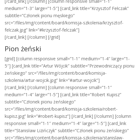
[/card_link] [/column] [column responsive small=”1-1″
medium=”1-3″ large=”1-5″] [card_link title=”Krzysztof Fełczak”
subtitle=”Członek pionu męskiego”
src=”/files/img/content/board/komisja-szkolenia/krzysztof-
felczak.jpg” link=”#krzysztof-felczak”]
[/card_link] [/column] [/grid]
Pion żeński
[grid] [column responsive small=”1-1″ medium=”1-4″ large=”1-
5″] [card_link title=”Artur Wójcik” subtitle=”Przewodniczący pionu
żeńskiego” src=”/files/img/content/board/komisja-
szkolenia/artur-wojcik.jpg” link=”#artur-wojcik”]
[/card_link] [/column] [column responsive small=”1-1″
medium=”1-4″ large=”1-5″] [card_link title=”Robert Kupisz”
subtitle=”Członek pionu żeńskiego”
src=”/files/img/content/board/komisja-szkolenia/robert-
kupisz.jpg” link=”#robert-kupisz”] [/card_link] [/column] [column
responsive small=”1-1″ medium=”1-4″ large=”1-5″] [card_link
title=”Stanisław Lizińczyk” subtitle=”Członek pionu żeńskiego”
src=”/files/img/content/board/komisja-szkolenia/stanislaw-