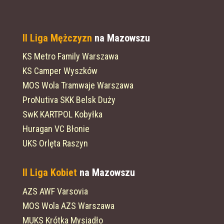
II Liga Mężczyzn
na Mazowszu
KS Metro Family Warszawa
KS Camper Wyszków
MOS Wola Tramwaje Warszawa
ProNutiva SKK Belsk Duży
SwK KARTPOL Kobyłka
Huragan VC Błonie
UKS Orlęta Raszyn
II Liga Kobiet
na Mazowszu
AZS AWF Varsovia
MOS Wola AZS Warszawa
MUKS Krótka Mysiadło