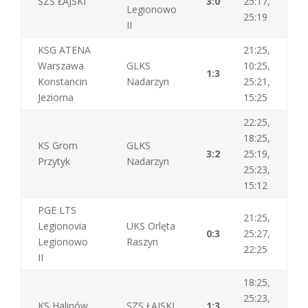
SZS ŁAJSKI
3:0
25:17,
Legionowo
25:19
II
KSG ATENA
21:25,
Warszawa
GLKS
10:25,
1:3
Konstancin
Nadarzyn
25:21,
Jeziorna
15:25
22:25,
18:25,
KS Grom
GLKS
3:2
25:19,
Przytyk
Nadarzyn
25:23,
15:12
PGE LTS
21:25,
Legionovia
UKS Orlęta
0:3
25:27,
Legionowo
Raszyn
22:25
II
18:25,
25:23,
KS Halinów
SZS ŁAJSKI
1:3