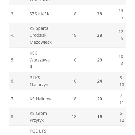
13-
3.
SZS ŁAJSKI
18
38
5
KS Sparta
12-
4.
Grodzisk
18
38
6
Mazowiecki
KSG
10-
5.
Warszawa
18
29
8
II
GLKS
8-
6.
18
24
Nadarzyn
10
7-
7.
KS Halinów
18
20
11
KS Grom
6-
8.
18
19
Przytyk
12
PGE LTS