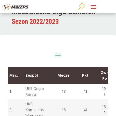
Mazowiecka Liga Seniorek
Sezon 2022/2023
Zw-
Msc.
Zespół
Mecze
Pkt
Po
UKS Orlęta
15-
1.
18
43
Raszyn
3
UKS
13-
2.
Komandos
18
41
5
Warszawa