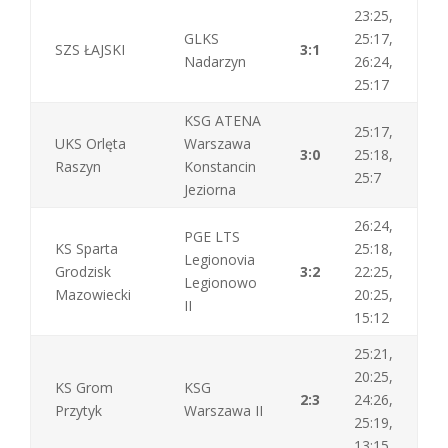
23:25,
GLKS
25:17,
SZS ŁAJSKI
3:1
Nadarzyn
26:24,
25:17
KSG ATENA
25:17,
UKS Orlęta
Warszawa
3:0
25:18,
Raszyn
Konstancin
25:7
Jeziorna
26:24,
PGE LTS
KS Sparta
25:18,
Legionovia
Grodzisk
3:2
22:25,
Legionowo
Mazowiecki
20:25,
II
15:12
25:21,
20:25,
KS Grom
KSG
2:3
24:26,
Przytyk
Warszawa II
25:19,
13:15